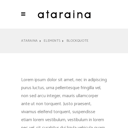
ATARAINA
ELEMENTS
BLOCKQUOTE
Lorem ipsum dolor sit amet, nec in adipiscing
purus luctus, urna pellentesque fringilla vel,
non sed arcu integer, mauris ullamcorper
ante ut non torquent. Justo praesent,
vivamus eleifend torquent, suspendisse
etiam lorem vestibulum, vestibulum in lorem
nec vel, sit curabitur dui ligula vehicula quam.